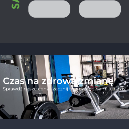
Czas na zdrową zmianę
Sprawdź nasze ceny i zacznij trenować z nami już dziś!