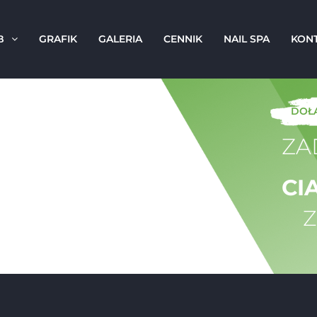
B
GRAFIK
GALERIA
CENNIK
NAIL SPA
KON
DOŁĄ
ZA
CI