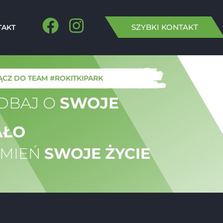
SZYBKI KONTAKT
TAKT
CZ DO TEAM #ROKITKIPARK​
DBAJ O
SWOJE
AŁO
ZMIEŃ
SWOJE ŻYCIE