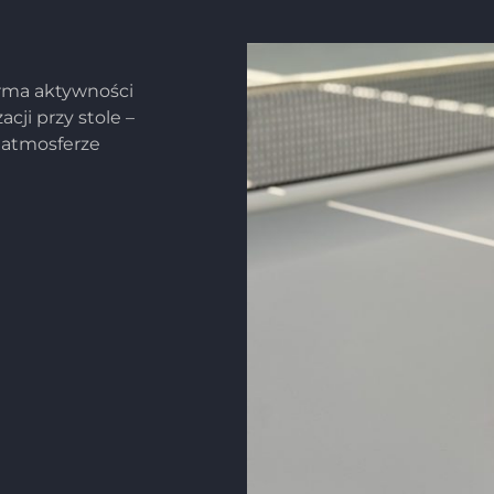
orma aktywności
acji przy stole –
j atmosferze