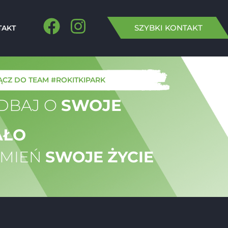
SZYBKI KONTAKT
TAKT
CZ DO TEAM #ROKITKIPARK​
DBAJ O
SWOJE
AŁO
ZMIEŃ
SWOJE ŻYCIE