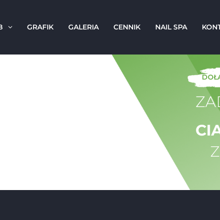
B
GRAFIK
GALERIA
CENNIK
NAIL SPA
KON
DOŁĄ
ZA
CI